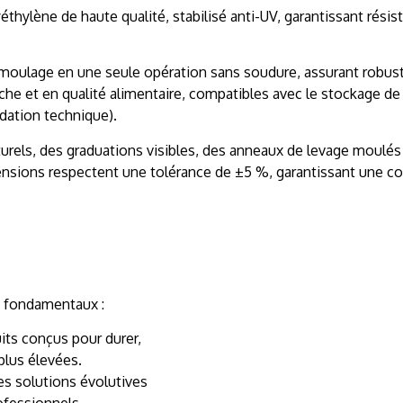
thylène de haute qualité, stabilisé anti-UV, garantissant rési
moulage en une seule opération sans soudure, assurant robust
 et en qualité alimentaire, compatibles avec le stockage de l’
idation technique).
cturels, des graduations visibles, des anneaux de levage moulé
ensions respectent une tolérance de ±5 %, garantissant une con
rs fondamentaux :
uits conçus pour durer,
plus élevées.
es solutions évolutives
ofessionnels.