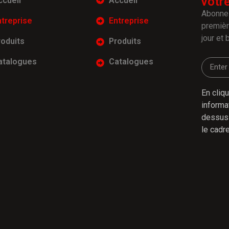
votr
ccueil
Accueil
Abonnez
ntreprise
Entreprise
premiè
jour et 
roduits
Produits
atalogues
Catalogues
En cliq
informa
dessus 
le cadre