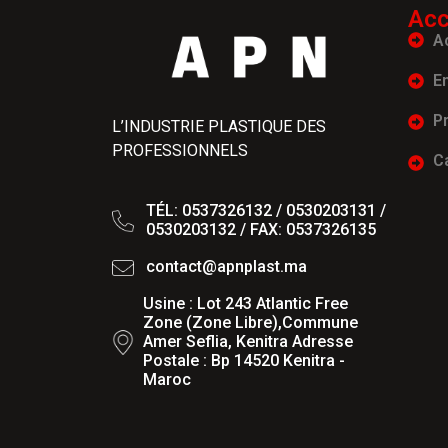
Acc
A
E
P
L’INDUSTRIE PLASTIQUE DES
PROFESSIONNELS
C
TÉL: 0537326132 / 0530203131 /
0530203132 / FAX: 0537326135
contact@apnplast.ma
Usine : Lot 243 Atlantic Free
Zone (Zone Libre),Commune
Amer Seflia, Kenitra Adresse
Postale : Bp 14520 Kenitra -
Maroc