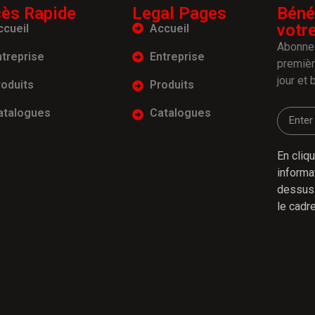
ès Rapide
Legal Pages
Béné
votr
ccueil
Accueil
Abonnez
ntreprise
Entreprise
premiè
jour et 
roduits
Produits
atalogues
Catalogues
En cliq
informa
dessus 
le cadre