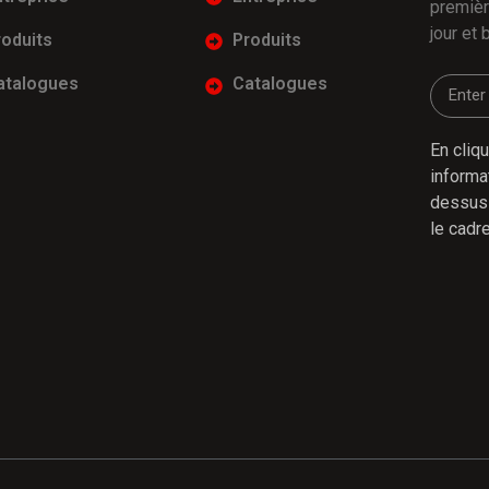
premiè
jour et 
roduits
Produits
atalogues
Catalogues
En cliq
informa
dessus 
le cadre