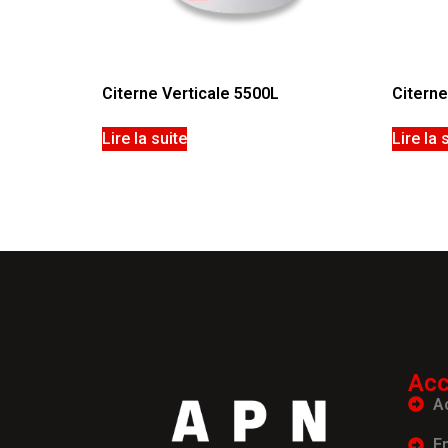
Citerne Verticale 5500L
Citerne
Lire la suite
Lire la 
Acc
A
E