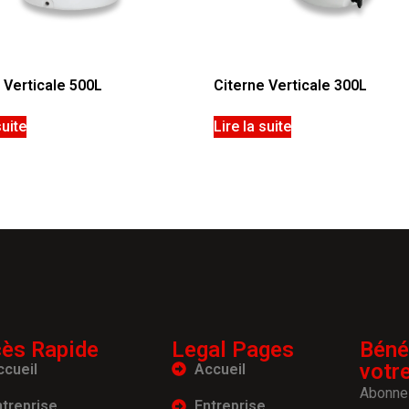
 Verticale 500L
Citerne Verticale 300L
suite
Lire la suite
ès Rapide
Legal Pages
Béné
votr
ccueil
Accueil
Abonnez
ntreprise
Entreprise